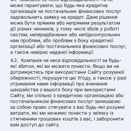
може гарантувати, що будь-яка кредитна
організація чи постачальник фінансових послуг
задовольнить заявку на кредит. Дане рішення
може бути прямим або непрямим результатом
дії різних чинників, у тому числі збоїв у роботі
систем, непередбачених або непідконтрольних
нам проблем, або проблем з боку кредитної
організації або постачальника фінансових послуг,
а також невірно наданої інформації.
Компанія не несе відповідальності за будь-
які збитки, які ви можете понести. Якщо ви не
дотримуєтесь при використанні Сайту розумної
обережності, порушуєте цю Угоду, а також у разі
отримання нами інформації про вчинення
шахрайства з вашого боку при використанні
Сайту, ми спільно з кредитною організацією або
постачальником фінансових послуг залишаємо
за собою право стягувати з вас будь-які розумні
витрати, які ми можемо понести у зв’язку із
стягненням грошових коштів з вас, і заборонити
вам доступ до сайту.