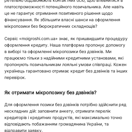
ретельно обдзвонюють контактних осіб, щоб впевнитися в
платоспроможності потенційного позичальника. Але навіть
це не гарантує отримання позитивного рішення щодо
фінансування. Як збільшити власні шанси на оформлення
мікропозики без бюрократичних складнощів?
Сервіс «moigroshi.com.ua» знає, як пришвидшити процедуру
оформлення кредиту. Наша платформа пропонує допомогу
в виборі та оформленні мікропозики без дзвінків. Ми
працюємо тільки з надійними кредитними установами, які
пропонують позичальникам лояльні умови співпраці. Кожен
українець гарантовано отримає кредит без дзвінків та інших
перевірок.
Як отримати мікропозику без дзвінків?
Для оформлення позики без дзвінків потрібно здійснити ряд
нескладних дій: заповнити анкету, отримати перелік
кредиторів і кредитних продуктів, які максимально точно
відповідають побажанням громадянина України, та
відправити заявку.