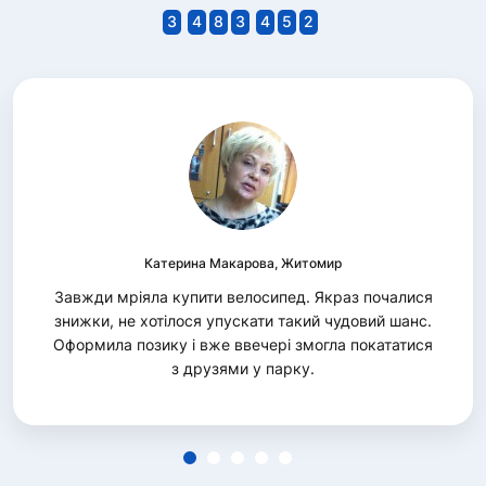
3
4
8
3
4
5
2
Катерина Макарова, Житомир
Завжди мріяла купити велосипед. Якраз почалися
знижки, не хотілося упускати такий чудовий шанс.
Оформила позику і вже ввечері змогла покататися
з друзями у парку.
1
2
3
4
5