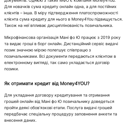
документів. Однією з таких МФО є компанія Money4You.
Для новачків сума кредиту онлайн одна, а для постійних
клієнтів – інша. В міру підтвердження платоспроможності
клієнта сума кредиту для нього в Money4You підвищується.
Також на неї впливає дисциплінованість позичальника.
Мікрофінансова організація Мані фо Ю працює з 2019 року
та видає гроші в борг онлайн. Дистанційний сервіс видачі
позик значною мірою полегшує співпрацю з
позичальниками. Всі документи передаються клієнтом в
електронному вигляді, так само укладається договір
позики.
Як отримати кредит від Money4YOU?
Для укладання договору кредитування та отримання
грошей онлайн від Мані фо Ю позичальнику доведеться
пройти деякі обов'язкові етапи. Послуга видачі грошей
передбачає спеціальну процедуру заповнення анкети та
внесення даних.