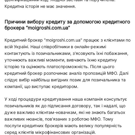
Кредитна історія не має значення.
Причини вибору кредиту за допомогою кредитного
брокера “moigroshi.com.ua”
Кредитний брокер "moigroshi.com.ua" працює з клієнтами по
всій Україні. Наші співробітники в онлайн-режимі
контактують із позичальниками, з'ясовують їхні побажання,
уточнюють важливі моменти, вивчають їхню кредитну
історію та оцінюють платоспроможність. Після цього
кредитний брокер розпочинає аналіз пропозицій МФО. Далі
слідує вибір найбільш вигідних позик для позичальника та
компанії, що виступає кредитором.
У ході процедури кредитування наша компанія консультує
позичальників як до підписання договору, так і надалі, що
дуже важливо клієнтам-новачкам, які не знають багатьох
важливих нюансів, пов'язаних з роботою МФО. Тому
послуги кредитних брокерів мають велику популярність
серед клієнтів мікрофінансових організацій.