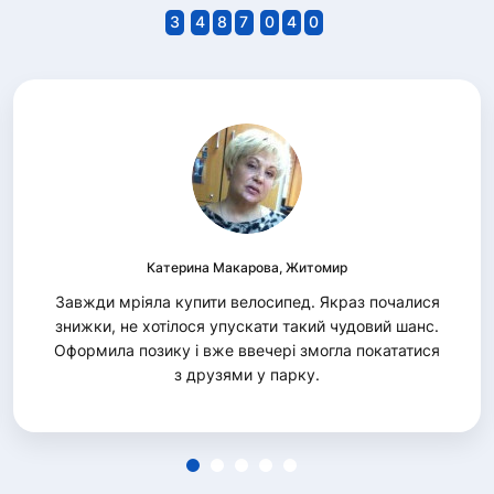
3
4
8
7
0
4
0
Катерина Макарова, Житомир
Завжди мріяла купити велосипед. Якраз почалися
знижки, не хотілося упускати такий чудовий шанс.
Оформила позику і вже ввечері змогла покататися
з друзями у парку.
1
2
3
4
5