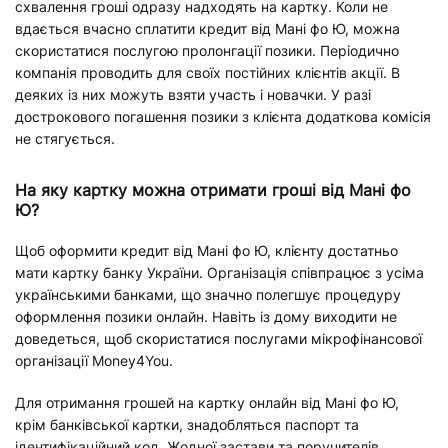
схвалення гроші одразу надходять на картку. Коли не
вдається вчасно сплатити кредит від Мані фо Ю, можна
скористатися послугою пролонгації позики. Періодично
компанія проводить для своїх постійних клієнтів акції. В
деяких із них можуть взяти участь і новачки. У разі
дострокового погашення позики з клієнта додаткова комісія
не стягується.
На яку картку можна отримати гроші від Мані фо
Ю?
Щоб оформити кредит від Мані фо Ю, клієнту достатньо
мати картку банку України. Організація співпрацює з усіма
українськими банками, що значно полегшує процедуру
оформлення позики онлайн. Навіть із дому виходити не
доведеться, щоб скористатися послугами мікрофінансової
організації Money4You.
Для отримання грошей на картку онлайн від Мані фо Ю,
крім банківської картки, знадобляться паспорт та
ідентифікаційний код. Жодної застави та поручителів.