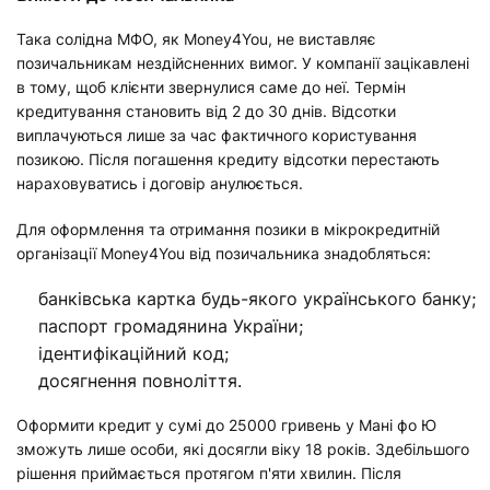
Така солідна МФО, як Money4You, не виставляє
позичальникам нездійсненних вимог. У компанії зацікавлені
в тому, щоб клієнти звернулися саме до неї. Термін
кредитування становить від 2 до 30 днів. Відсотки
виплачуються лише за час фактичного користування
позикою. Після погашення кредиту відсотки перестають
нараховуватись і договір анулюється.
Для оформлення та отримання позики в мікрокредитній
організації Money4You від позичальника знадобляться:
банківська картка будь-якого українського банку;
паспорт громадянина України;
ідентифікаційний код;
досягнення повноліття.
Оформити кредит у сумі до 25000 гривень у Мані фо Ю
зможуть лише особи, які досягли віку 18 років. Здебільшого
рішення приймається протягом п'яти хвилин. Після