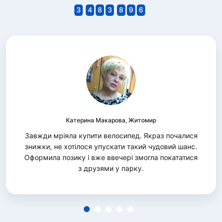
3
4
8
3
8
9
6
Катерина Макарова, Житомир
Завжди мріяла купити велосипед. Якраз почалися
знижки, не хотілося упускати такий чудовий шанс.
Оформила позику і вже ввечері змогла покататися
з друзями у парку.
1
2
3
4
5